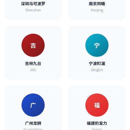
深圳马可波罗
南京同曦
Shenzhen
Nanjing
吉
宁
吉林九台
宁波町渥
Jilin
Ningbo
广
福
广州龙狮
福建豹发力
Guangzhou
Fujian