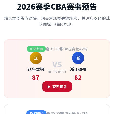
2026赛季CBA赛事预告
精选本周焦点对决，涵盖常规赛关键场次，关注您支持的球
队图标与精彩表现。
19:35
常规赛 第42场
进行中
辽
浙
VS
辽宁本钢
浙江稠州
第三节 05:23
87
82
观看直播
20:00
常规赛 第43场
待开始