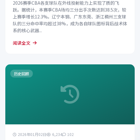
2026赛季CBA各支球队在外线投射能力上实现了质的飞
跃。据统计，本赛季CBA场均三分出手次数达到38.5次，较
上赛季增长12.3%。辽宁本钢、广东东莞、浙江稠州三支球
队的三分命中率均超过38%，成为各自球队图标背后战术体
系的核心武器...
阅读全文
历史回顾
2026年01月02日
6,234
102