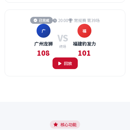
20:00
常规赛 第39场
已完成
广
福
VS
广州龙狮
福建豹发力
终场
108
101
回放
核心功能