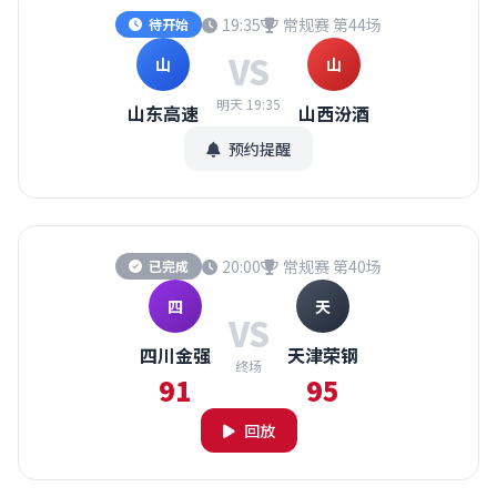
19:35
常规赛 第44场
待开始
VS
山
山
明天 19:35
山东高速
山西汾酒
预约提醒
20:00
常规赛 第40场
已完成
四
天
VS
四川金强
天津荣钢
终场
91
95
回放