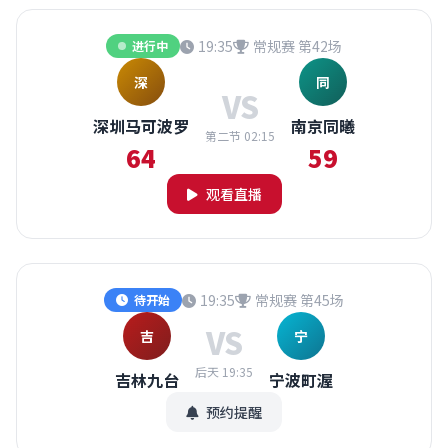
19:35
常规赛 第42场
进行中
深
同
VS
深圳马可波罗
南京同曦
第二节 02:15
64
59
观看直播
19:35
常规赛 第45场
待开始
VS
吉
宁
后天 19:35
吉林九台
宁波町渥
预约提醒