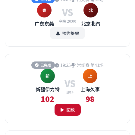
VS
粤
北
今晚 20:00
广东东莞
北京北汽
预约提醒
19:35
常规赛 第41场
已完成
新
上
VS
新疆伊力特
上海久事
终场
102
98
回放